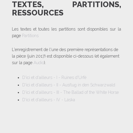
TEXTES, PARTITIONS,
RESSOURCES
Les textes et toutes les partitions sont disponibles sur la
page
Partitions
L'enregistrement de l'une des première représentations de
la pièce (juin 2017) est disponible ci-dessous (et également
sur la page
Audio
).
D'ici et d'ailleurs - I - Ruines d'Urfé
D'ici et d'ailleurs - II - Ausflug in den Schwarzwald
D'ici et d'ailleurs - III - The Ballad of the White Horse
D'ici et d'ailleurs - IV - Láska