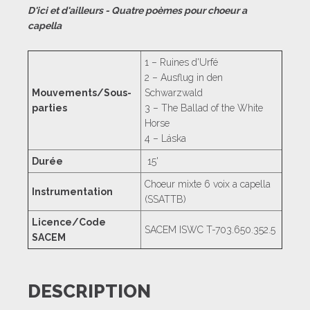
D'ici et d'ailleurs - Quatre poèmes pour choeur a
capella
1 – Ruines d'Urfé
2 – Ausflug in den
Mouvements/Sous-
Schwarzwald
parties
3 – The Ballad of the White
Horse
4 – Láska
Durée
15'
Choeur mixte 6 voix a capella
Instrumentation
(SSATTB)
Licence/Code
SACEM ISWC T-703.650.352.5
SACEM
DESCRIPTION